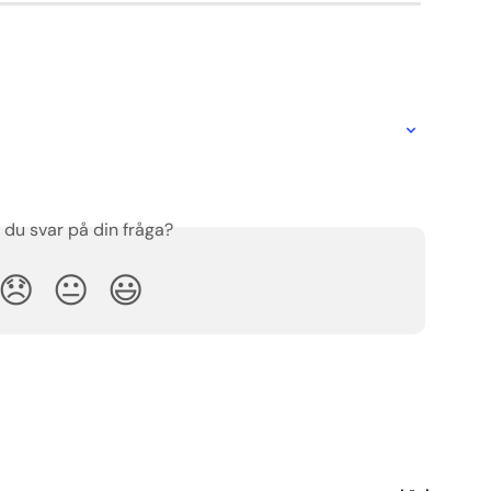
 du svar på din fråga?
😞
😐
😃