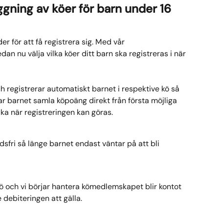
ning av köer för barn under 16 
r för att få registrera sig. Med vår 
n nu välja vilka köer ditt barn ska registreras i när 
ch registrerar automatiskt barnet i respektive kö så 
jar barnet samla köpoäng direkt från första möjliga 
ka när registreringen kan göras.
sfri så länge barnet endast väntar på att bli 
 kö och vi börjar hantera kömedlemskapet blir kontot 
e debiteringen att gälla.