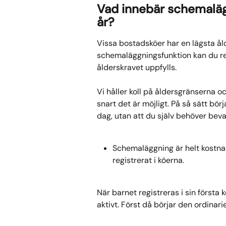
Vad innebär schemalägg
år?
Vissa bostadsköer har en lägsta ålde
schemaläggningsfunktion kan du reda
ålderskravet uppfylls.
Vi håller koll på åldersgränserna o
snart det är möjligt. På så sätt bör
dag, utan att du själv behöver beva
Schemaläggning är helt kostnad
registrerat i köerna.
När barnet registreras i sin första
aktivt. Först då börjar den ordinari